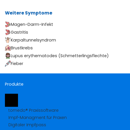
Weitere Symptome
Magen-Darm-Infekt
Gastritis
Karpaltunnelsyndrom
Brustkrebs
Lupus erythematodes (Schmetterlingsflechte)
Fieber
Produkte
tomedo® Praxissoftware
Impf-Managment für Praxen
Digitaler Impfpass