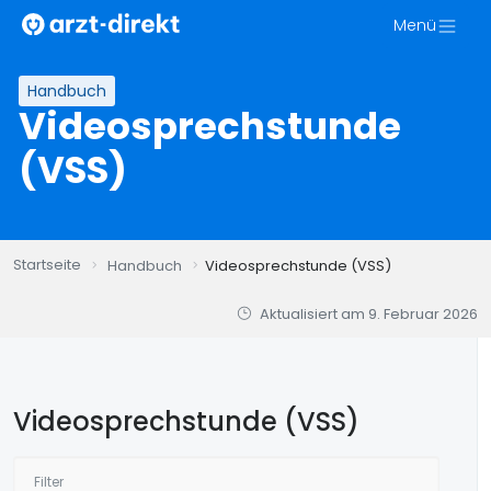
Zum
Menü
Inhalt
springen
Handbuch
Videosprechstunde
(VSS)
Startseite
Handbuch
Videosprechstunde (VSS)
Aktualisiert am
9. Februar 2026
Videosprechstunde (VSS)