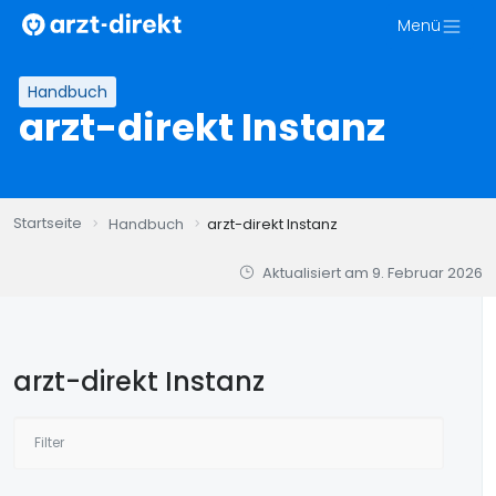
Zum
Menü
Inhalt
springen
Handbuch
arzt-direkt Instanz
Startseite
Handbuch
arzt-direkt Instanz
Aktualisiert am
9. Februar 2026
arzt-direkt Instanz