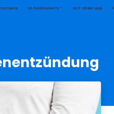
Startseite
So funktioniert’s
arzt-direkt App
enentzündung